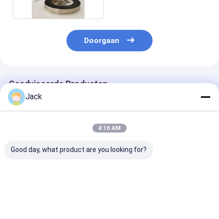
Doorgaan
Geadviseerde Producten
Jack
4:16 AM
Good day, what product are you looking for?
125 mm
14F1 Harsdiamant
Geelektroplat
geelektroplateerd
slijpschijven
CBN slijpwiel
gebonden Cbn
gebruikt voor
gebruikt voor
slijpwiel voor slijpen
messen, D91, C75,
eindmolen, di
en kamferen
Diameter 150mm
78 mm, hoek 6
Beste prijs
Beste prijs
Beste pri