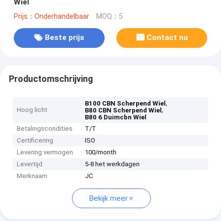
Wiel
Prijs：Onderhandelbaar
MOQ：5
Beste prijs
Contact nu
Productomschrijving
,
B100 CBN Scherpend Wiel
Hoog licht
,
B80 CBN Scherpend Wiel
B80 6 Duimcbn Wiel
Betalingscondities
T/T
Certificering
ISO
Levering vermogen
100/month
Levertijd
5-8 het werkdagen
Merknaam
JC
Bekijk meer