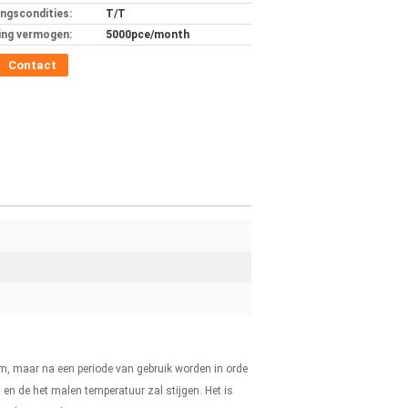
ingscondities:
T/T
ing vermogen:
5000pce/month
Contact
m, maar na een periode van gebruik worden in orde
en de het malen temperatuur zal stijgen. Het is