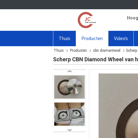
Hoogw
Thuis
Producten
Video's
Thuis
Producten
cbn diamantwiel
Scherp
Scherp CBN Diamond Wheel van h