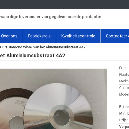
aardige leverancier van gegalvaniseerde productie
Over ons
Fabrieksreis
Kwaliteitscontrole
Contacteer 
 CBN Diamond Wheel van het Aluminiumsubstraat 4A2
et Aluminiumsubstraat 4A2
Produc
Plaat
Merkn
Certifi
Mode
Betal
Min. 
Prijs:
Verpa