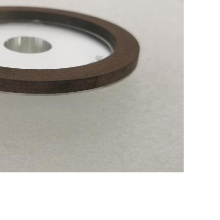
,
nt en cbn malende wielen
de kubieke malende wielen van het borium