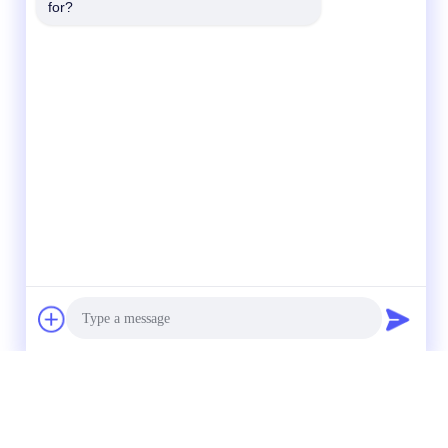
for?
nitride
Photo