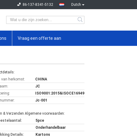
86-137-8341-5132
Dutch
ons
Vraag een offerte aan
tdetails:
s van herkomst:
CHINA
aam:
JC
cering:
ISO9001:2015&ISOCE16949
lnummer:
Jc-001
en & Verzenden Algemene voorwaarden:
bestelaantal:
5pce
Onderhandelbaar
kking Details:
Kartons