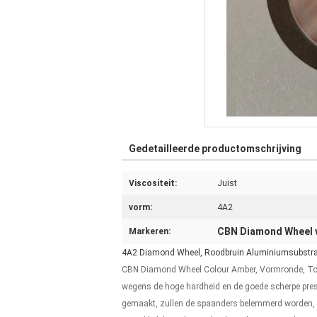
Gedetailleerde productomschrijving
Viscositeit:
Juist
vorm:
4A2
CBN Diamond Wheel v
Markeren:
4A2 Diamond Wheel, Roodbruin Aluminiumsubstraa
CBN Diamond Wheel Colour Amber, Vormronde, To
wegens de hoge hardheid en de goede scherpe prest
gemaakt, zullen de spaanders belemmerd worden, zul