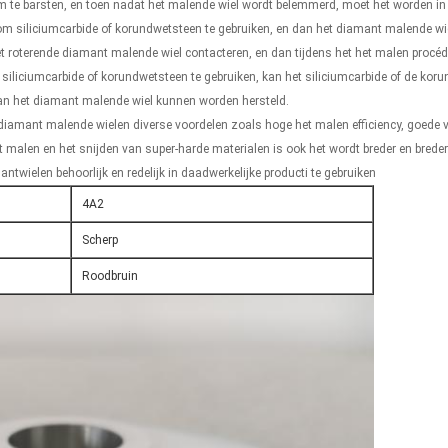
m te barsten, en toen nadat het malende wiel wordt belemmerd, moet het worden in
om siliciumcarbide of korundwetsteen te gebruiken, en dan het diamant malende wiel
 het roterende diamant malende wiel contacteren, en dan tijdens het het malen proc
siliciumcarbide of korundwetsteen te gebruiken, kan het siliciumcarbide of de kor
 van het diamant malende wiel kunnen worden hersteld.
iamant malende wielen diverse voordelen zoals hoge het malen efficiency, goede ve
 malen en het snijden van super-harde materialen is ook het wordt breder en brede
twielen behoorlijk en redelijk in daadwerkelijke producti te gebruiken
4A2
Scherp
Roodbruin