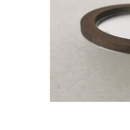
,
label:
cbn diamant malende wielen
diama