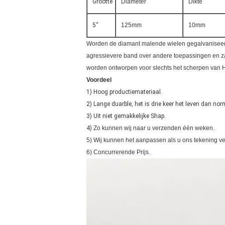
Grootte
Diameter
Dikte
5“
125mm
10mm
Worden de diamant malende wielen gegalvaniseerd e
agressievere band over andere toepassingen en zal
worden ontworpen voor slechts het scherpen van 
Voordeel
1) Hoog productiemateriaal.
2) Lange duarble, het is drie keer het leven dan nor
3) Uit niet gemakkelijke Shap.
4)
Zo kunnen wij naar u verzenden één weken.
5) Wij kunnen het aanpassen als u ons tekening ver
6) Concurrerende Prijs.