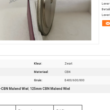
Levert
Betal
Lever
Kleur:
Zwart
Materiaal:
CBN
Gruis:
B400/600/800
-CBN Malend Wiel
125mm CBN Malend Wiel
,