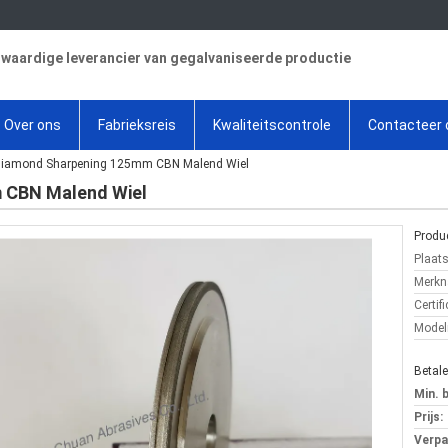
aardige leverancier van gegalvaniseerde productie
Over ons
Fabrieksreis
Kwaliteitscontrole
Contacteer 
iamond Sharpening 125mm CBN Malend Wiel
 CBN Malend Wiel
Produc
Plaat
Merkn
Certifi
Mode
Betal
Min. 
Prijs:
Verpa