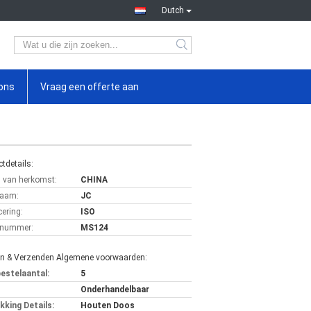
Dutch
ons
Vraag een offerte aan
tdetails:
s van herkomst:
CHINA
aam:
JC
cering:
ISO
lnummer:
MS124
en & Verzenden Algemene voorwaarden:
bestelaantal:
5
Onderhandelbaar
kking Details:
Houten Doos