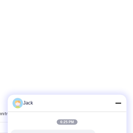
Jack
nitride
6:25 PM