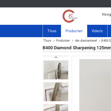
Hoogw
Thuis
Producten
Video's
Thuis
Producten
cbn diamantwiel
B400 D
B400 Diamond Sharpening 125mm