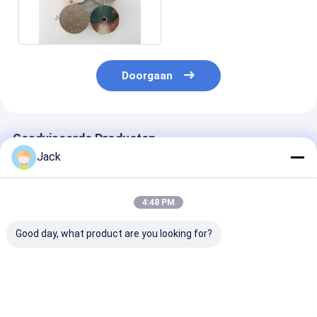
Diamond Grinding
Wheels
Doorgaan
Geadviseerde Producten
Jack
4:48 PM
Good day, what product are you looking for?
Dubbele-korrel op
Op maat gemaakte
Geelektroplat
maat
gegalvaniseerde
diamanten slij
gegalvaniseerde
diamantslijpschijven
diameter 40 m
diamantproducten
voor het slijpen van
korrelnummer