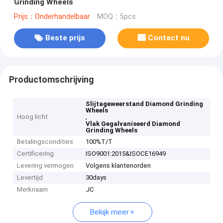
Grinding Wheels
Prijs：Onderhandelbaar
MOQ：5pcs
Beste prijs
Contact nu
Productomschrijving
Slijtageweerstand Diamond Grinding
Wheels
Hoog licht
,
Vlak Gegalvaniseerd Diamond
Grinding Wheels
Betalingscondities
100%T/T
Certificering
ISO9001:2015&ISOCE16949
Levering vermogen
Volgens klantenorden
Levertijd
30days
Merknaam
JC
Bekijk meer