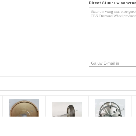
Direct Stuur uw aanvra
1A1 D400 mm
B126 Grit Cbn
Het hoge Werkende