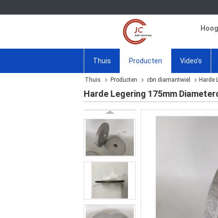
Hoogw
Thuis
Producten
Video's
Thuis
Producten
cbn diamantwiel
Harde 
Harde Legering 175mm Diameter