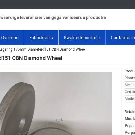
aardige leverancier van gegalvaniseerde productie
Over ons
Fabrieksreis
Kwaliteitscontrole
Contacteer 
Legering 175mm Diameterd151 CBN Diamond Wheel
d151 CBN Diamond Wheel
Produc
Plaat
Merkn
Certifi
Mode
Betal
Min. 
Prijs:
Verpa