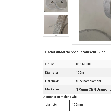
Gedetailleerde productomschrijving
Gruis:
D151/D301
Diameter:
175mm
Hardheid:
Superharddiamant
175mm CBN Diamond
Markeren:
Diamantcbn malend wiel
diameter
175mm