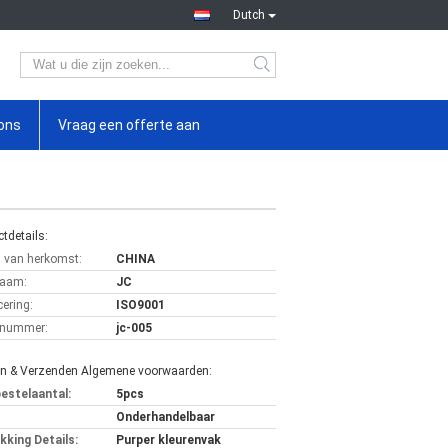
Dutch
ons
Vraag een offerte aan
tdetails:
s van herkomst:
CHINA
aam:
JC
cering:
ISO9001
lnummer:
jc-005
en & Verzenden Algemene voorwaarden:
bestelaantal:
5pcs
Onderhandelbaar
kking Details:
Purper kleurenvak