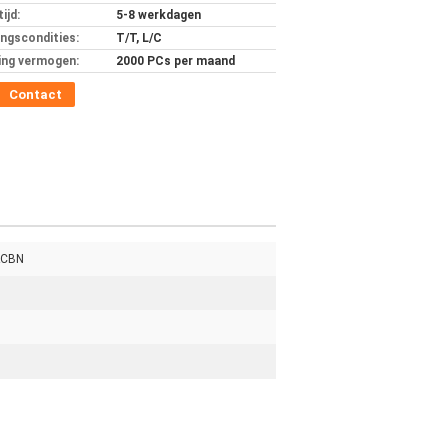
ijd:
5-8 werkdagen
ingscondities:
T/T, L/C
ing vermogen:
2000 PCs per maand
Contact
&CBN