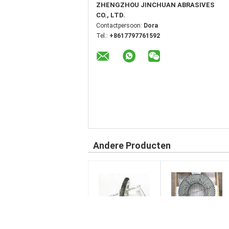
ZHENGZHOU JINCHUAN ABRASIVES
CO., LTD.
Contactpersoon:
Dora
Tel.:
+8617797761592
Andere Producten
Dubbele R-
Vitrified Bond