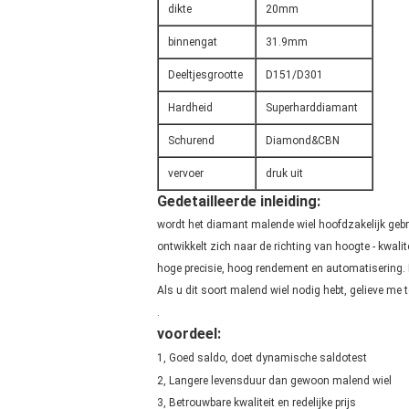
dikte
20mm
binnengat
31.9mm
Deeltjesgrootte
D151/D301
Hardheid
Superharddiamant
Schurend
Diamond&CBN
vervoer
druk uit
Gedetailleerde inleiding:
wordt het diamant malende wiel hoofdzakelijk gebr
ontwikkelt zich naar de richting van hoogte - kwalite
hoge precisie, hoog rendement en automatisering. H
Als u dit soort malend wiel nodig hebt, gelieve me 
.
voordeel:
1,
Goed saldo, doet dynamische saldotest
2,
Langere levensduur dan gewoon malend wiel
3,
Betrouwbare kwaliteit en redelijke prijs