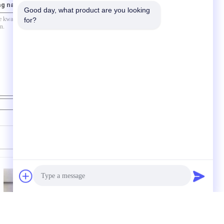
ag naar ons
Good day, what product are you looking 
for?
Contact
Hybrid Bond
3A1 hars diamant