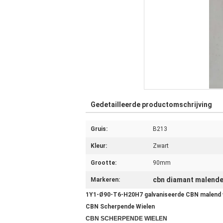
Gedetailleerde productomschrijving
Gruis:
B213
Kleur:
Zwart
Grootte:
90mm
cbn diamant malende
Markeren:
1Y1-Ø90-T6-H20H7 galvaniseerde CBN malend wie
CBN Scherpende Wielen
CBN SCHERPENDE WIELEN