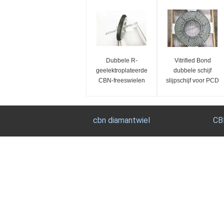
Dubbele R-
Vitrified Bond
geelektroplateerde
dubbele schijf
CBN-freeswielen
slijpschijf voor PCD
PCBN slijpschijf
cbn diamantwiel
CB
Gegalvaniseerde CBN Slijpschijf
Sup
CBN
Voor Lintzaag bedekte CBN Malende
Sch
Wielen/het Malen 5000meters om CBN
Sch
Malende Wielen met een laag
Alu
De gegalvaniseerde Kubieke Malende
hou
Wielen van het Boriumnitride met Nikkel
bedekten Geen Behoeftevulling met een
CBN
laag kunnen scherpe minstens 5.000
Mal
meters
Hou