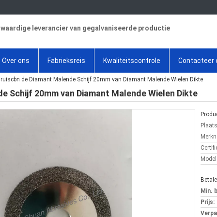
aardige leverancier van gegalvaniseerde productie
Over ons
Fabrieksreis
Kwaliteitscontrole
Contacteer 
ruiscbn de Diamant Malende Schijf 20mm van Diamant Malende Wielen Dikte
e Schijf 20mm van Diamant Malende Wielen Dikte
Produc
Plaat
Merkn
Certifi
Mode
Betal
Min. 
Prijs:
Verpa