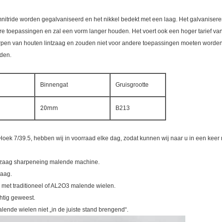
itride worden gegalvaniseerd en het nikkel bedekt met een laag. Het galvanisere
re toepassingen en zal een vorm langer houden. Het voert ook een hoger tarief van
erpen van houten lintzaag en zouden niet voor andere toepassingen moeten worden
nden.
Binnengat
Gruisgrootte
20mm
B213
k 7/39.5, hebben wij in voorraad elke dag, zodat kunnen wij naar u in een keer
tzaag sharpeneing malende machine.
zaag.
g met traditioneel of AL2O3 malende wielen.
htig geweest.
ende wielen niet „in de juiste stand brengend“.