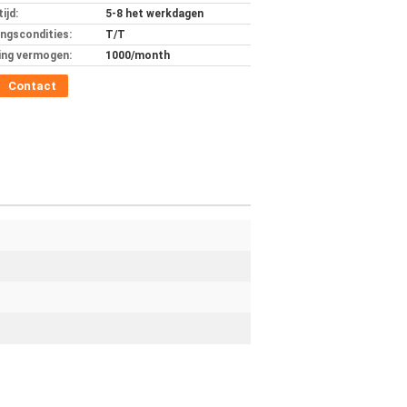
ijd:
5-8 het werkdagen
ingscondities:
T/T
ing vermogen:
1000/month
Contact