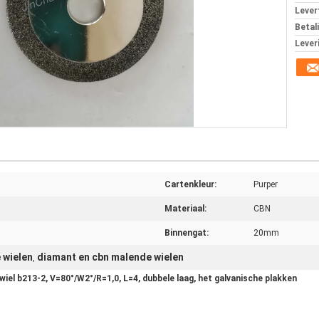
Levert
Betal
Lever
Cartenkleur:
Purper
Materiaal:
CBN
Binnengat:
20mm
 wielen
diamant en cbn malende wielen
,
l b213-2, V=80°/W2°/R=1,0, L=4, dubbele laag, het galvanische plakken