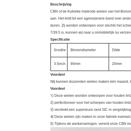
Beschrijving
CBN of de Kubieke malende wielen van het Boriumn
aan. Het leidt tot een agressievere band over ande
duren. Zij worden ontworpen voor slechts het sch
7/39.5 is, kunnen wij naar u onmiddellijk nu verze
Specificatie
Grootte
Binnendiameter
Dikte
3.5inch
90mm
20mm
Voordeel
Wij kunnen duizenden wielen maken één maand, Hoe
Voordeel
1)
Deze wielen worden ontworpen voor houten lin
2)
perfectioneer voor het scherpen van houten lint
3)
verstrekt een superieure rand SIC in vergelijkin
4)
Deze wielen zijn maken in onze fabriek evenwic
5)
Tijdens de werkervaringen, vereist onze CBN mal