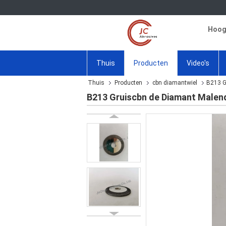
Hoogw
Thuis
Producten
Video's
Thuis
Producten
cbn diamantwiel
B213 G
B213 Gruiscbn de Diamant Malend