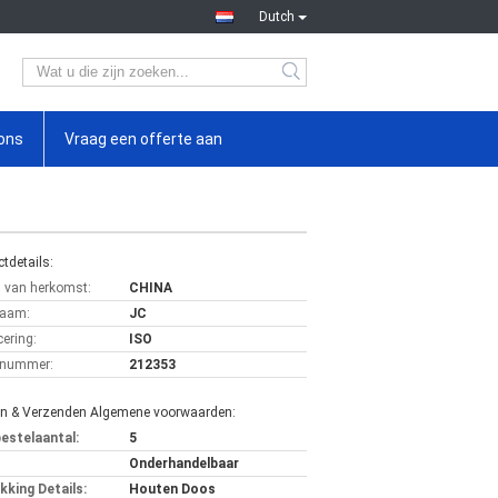
Dutch
ons
Vraag een offerte aan
tdetails:
s van herkomst:
CHINA
aam:
JC
cering:
ISO
lnummer:
212353
en & Verzenden Algemene voorwaarden:
bestelaantal:
5
Onderhandelbaar
kking Details:
Houten Doos