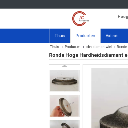
Hoogw
Thuis
Producten
Video's
Thuis
Producten
cbn diamantwiel
Ronde 
Ronde Hoge Hardheidsdiamant e