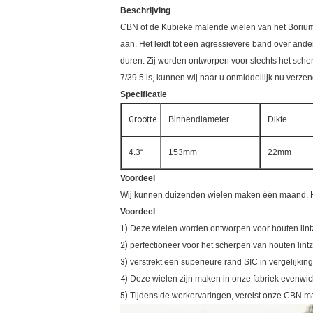
Beschrijving
CBN of de Kubieke malende wielen van het Boriumn
aan. Het leidt tot een agressievere band over ande
duren. Zij worden ontworpen voor slechts het sch
7/39.5 is, kunnen wij naar u onmiddellijk nu verze
Specificatie
Grootte
Binnendiameter
Dikte
4.3“
153mm
22mm
Voordeel
Wij kunnen duizenden wielen maken één maand, Hoe
Voordeel
1)
Deze wielen worden ontworpen voor houten lin
2)
perfectioneer voor het scherpen van houten lint
3)
verstrekt een superieure rand SIC in vergelijkin
4)
Deze wielen zijn maken in onze fabriek evenwic
5)
Tijdens de werkervaringen, vereist onze CBN mal