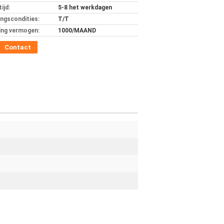
ijd:
5-8 het werkdagen
ingscondities:
T/T
ing vermogen:
1000/MAAND
Contact