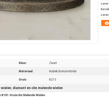
Levert
Betal
Lever
Kleur:
Zwart
Materiaal:
Kubiek Boriumnitride
Gruis:
B213
 wielen
diamant en cbn malende wielen
,
B181-Gruiscbn Malende Wielen