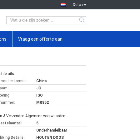
Dutch
ons
Vraag een offerte aan
tdetails:
s van herkomst:
China
aam:
JC
cering:
ISO
lnummer:
MR852
en & Verzenden Algemene voorwaarden:
bestelaantal:
5
Onderhandelbaar
kking Details:
HOUTEN DOOS