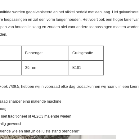
itride worden gegalvaniseerd en het nikkel bedekt met een laag. Het galvanisere
re toepassingen en zal een vorm langer houden. Het voert ook een hoger tarief van
erpen van houten lintzaag en zouden niet voor andere toepassingen moeten worden
nden.
Binnengat
Gruisgrootte
20mm
B181
k 7/39.5, hebben wij in voorraad elke dag, zodat kunnen wij naar u in een keer
tzaag sharpeneing malende machine.
zaag.
g met traditioneel of AL2O3 malende wielen.
htig geweest.
ende wielen niet „in de juiste stand brengend“.