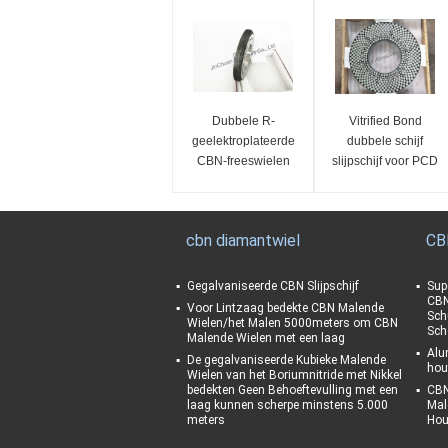
Dubbele R-
Vitrified Bond
geelektroplateerde
dubbele schijf
CBN-freeswielen
slijpschijf voor PCD
PCBN slijpschijf
cbn diamantwiel
CB
Gegalvaniseerde CBN Slijpschijf
Sup
CBN
Voor Lintzaag bedekte CBN Malende
Sch
Wielen/het Malen 5000meters om CBN
Sch
Malende Wielen met een laag
Alu
De gegalvaniseerde Kubieke Malende
hou
Wielen van het Boriumnitride met Nikkel
bedekten Geen Behoeftevulling met een
CBN
laag kunnen scherpe minstens 5.000
Mal
meters
Hou