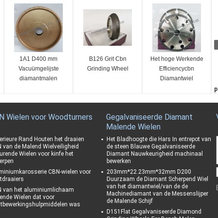
1A1 D400 mm
B126 Grit Cbn
Het hoge Werkende
Vacuümgelijste
Grinding Wheel
Efficiencycbn
diamantmalen
Diamantwiel
galvaniseerde
p
Bandiso Certificatie
K
D
N Wielen voor Woodturners
Gegalvaniseerde Diamant
1
Malende Wielen
C
1
erieure Rand Houten het draaien
Het Bladhoogte die Hars In entrepot van
 van de Malend Wielveiligheid
de steen Blauwe Gegalvaniseerde
K
urende Wielen voor kinfe het
Diamant Nauwkeurigheid machinaal
g
erpen
bewerken
miniumkarosserie CBN-wielen voor
203mm*22.23mm*32mm D200
tdraaiers
Duurzaam de Diamant Scherpend Wiel
van het diamantwiel/van de de
 van het aluminiumlichaam
Machinediamant van de Messenslijper
ende Wielen dat voor
de Malende Schijf
tbewerkingshulpmiddelen was
D151Flat Gegalvaniseerde Diamond