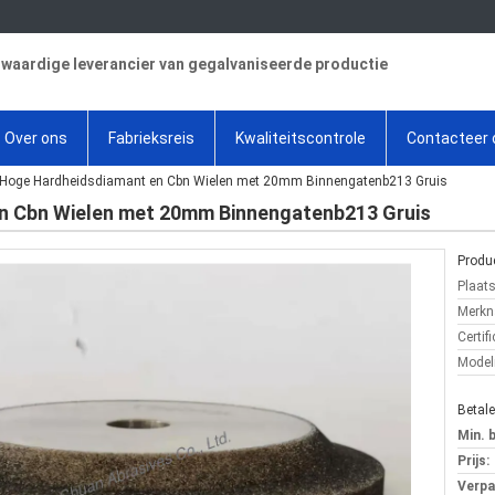
aardige leverancier van gegalvaniseerde productie
Over ons
Fabrieksreis
Kwaliteitscontrole
Contacteer 
Hoge Hardheidsdiamant en Cbn Wielen met 20mm Binnengatenb213 Gruis
n Cbn Wielen met 20mm Binnengatenb213 Gruis
Produc
Plaat
Merkn
Certifi
Mode
Betal
Min. 
Prijs:
Verpa