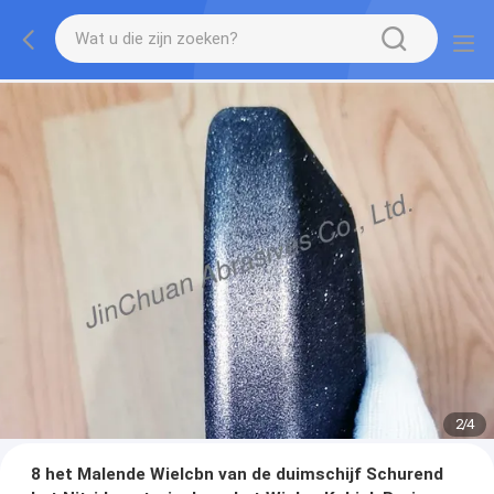
2
/
4
8 het Malende Wielcbn van de duimschijf Schurend