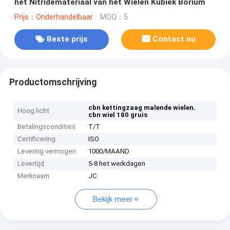
het Nitridemateriaal van het Wielen Kubiek Borium
Prijs：Onderhandelbaar
MOQ：5
Beste prijs
Contact nu
Productomschrijving
,
cbn kettingzaag malende wielen
Hoog licht
cbn wiel 180 gruis
Betalingscondities
T/T
Certificering
ISO
Levering vermogen
1000/MAAND
Levertijd
5-8 het werkdagen
Merknaam
JC
Bekijk meer