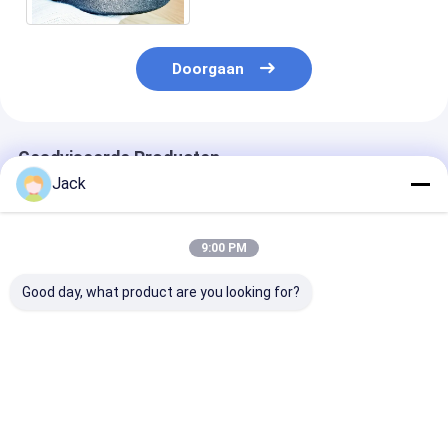
Doorgaan
Geadviseerde Producten
Jack
9:00 PM
Good day, what product are you looking for?
Aangepaste
8 inch 203mm
Op maat gema
formaten
geelektroplateerd
CBN-
Gegalvaniseerde
CBN slijpwiel 32mm
versnellingssn
CBN-slijpschijven
Borer aanpasbaar
150*5308*32*
voor lintzagen
voor houtbewerking
B126 Voor
Beste prijs
Beste prijs
Beste pri
Band zag blad slijpen
voedselverwer
zagen.