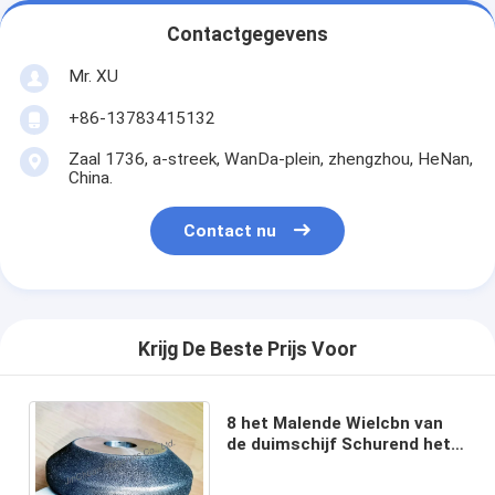
Contactgegevens
Mr. XU
+86-13783415132
Zaal 1736, a-streek, WanDa-plein, zhengzhou, HeNan,
China.
Contact nu
Krijg De Beste Prijs Voor
8 het Malende Wielcbn van
de duimschijf Schurend het
Nitridemateriaal van het
Wielen Kubiek Borium