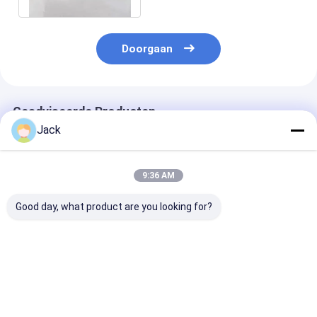
Doorgaan
Geadviseerde Producten
Jack
9:36 AM
Good day, what product are you looking for?
Zelfscherpende
12A9 Hars Diamant
4A2 Harsdiam
harsbinding Diamant
slijpwiel,Diameter
slijpschijf geb
slijpwiel 350mm
150 mm,Diamantgrit
voor hardmeta
20mm Dikte 127mm
nummer 100
gereedschappe
Boring Hoog
Diameter 75m
Beste prijs
Beste prijs
Beste pri
slijpdoeltreffendheid
Korrelnummer