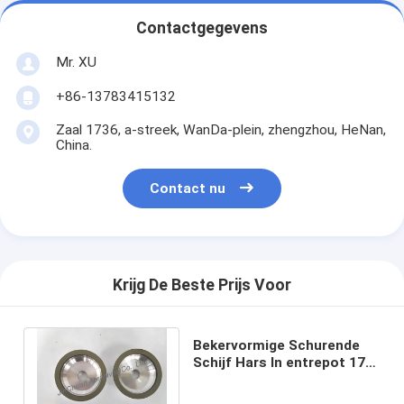
Contactgegevens
Mr. XU
+86-13783415132
Zaal 1736, a-streek, WanDa-plein, zhengzhou, HeNan,
China.
Contact nu
Krijg De Beste Prijs Voor
Bekervormige Schurende
Schijf Hars In entrepot 175
van Diamant Malende
Wielen Gruis