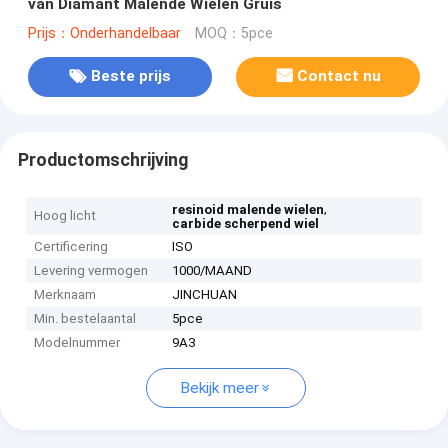
van Diamant Malende Wielen Gruis
Prijs：Onderhandelbaar
MOQ：5pce
Beste prijs
Contact nu
Productomschrijving
,
resinoid malende wielen
Hoog licht
carbide scherpend wiel
Certificering
ISO
Levering vermogen
1000/MAAND
Merknaam
JINCHUAN
Min. bestelaantal
5pce
Modelnummer
9A3
Bekijk meer