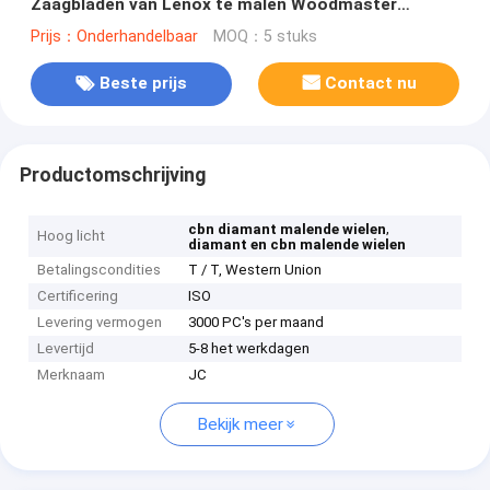
Zaagbladen van Lenox te malen Woodmaster
scherpt
Prijs：Onderhandelbaar
MOQ：5 stuks
Beste prijs
Contact nu
Productomschrijving
,
cbn diamant malende wielen
Hoog licht
diamant en cbn malende wielen
Betalingscondities
T / T, Western Union
Certificering
ISO
Levering vermogen
3000 PC's per maand
Levertijd
5-8 het werkdagen
Merknaam
JC
Bekijk meer