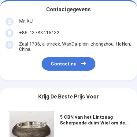
Contactgegevens
Mr. XU
+86-13783415132
Zaal 1736, a-streek, WanDa-plein, zhengzhou, HeNan,
China.
Contact nu
Krijg De Beste Prijs Voor
5 CBN van het Lintzaag
Scherpende duim Wiel om de
Zaagbladen van Lenox te
malen Woodmaster scherpt