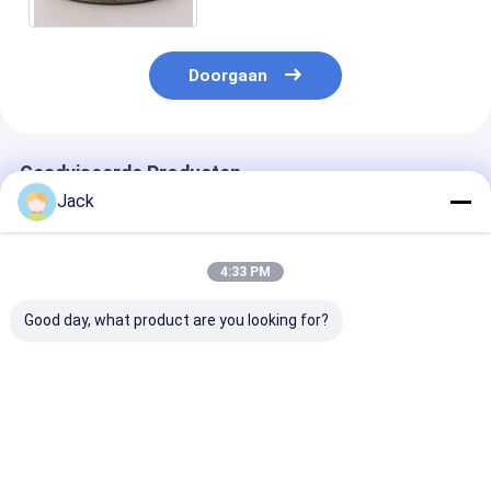
Doorgaan
Geadviseerde Producten
Jack
4:33 PM
Good day, what product are you looking for?
Hybrid Bond
3A1 hars diamant
1E1/R45 Gesol
diamantslijpschijf
slijpschijf gebruikt
Diamantslijpsc
voor hardmetalen
voor hardmetalen
D100/120 Gesc
gereedschappen
gereedschappen,
voor het bewe
diameter 150mm
van gietijzer
Beste prijs
Beste prijs
Beste pri