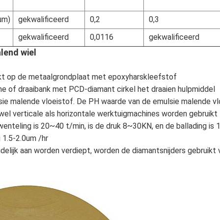
(μm)
gekwalificeerd
0,2
0,3
gekwalificeerd
0,0116
gekwalificeerd
alend wiel
akt op de metaalgrondplaat met epoxyharskleefstof
ne of draaibank met PCD-diamant cirkel het draaien hulpmiddel
sie malende vloeistof. De PH waarde van de emulsie malende vloei
el verticale als horizontale werktuigmachines worden gebruikt
enteling is 20~40 t/min, is de druk 8~30KN, en de ballading is
j 1.5-2.0um /hr
delijk aan worden verdiept, worden de diamantsnijders gebruikt