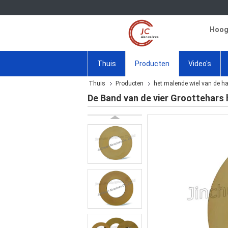
Hoogw
Thuis
Producten
Video's
Thuis
Producten
het malende wiel van de h
De Band van de vier Groottehars