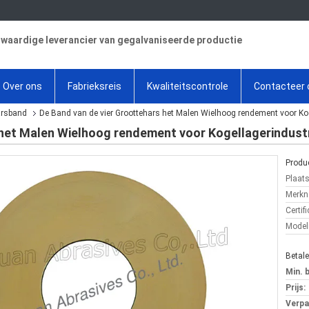
aardige leverancier van gegalvaniseerde productie
Over ons
Fabrieksreis
Kwaliteitscontrole
Contacteer 
arsband
De Band van de vier Groottehars het Malen Wielhoog rendement voor Kog
 het Malen Wielhoog rendement voor Kogellagerindust
Produc
Plaat
Merkn
Certifi
Mode
Betal
Min. 
Prijs:
Verpa