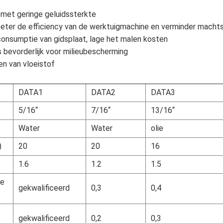
, met geringe geluidssterkte
erbeter de efficiency van de werktuigmachine en verminder mach
onsumptie van gidsplaat, lage het malen kosten
 bevorderlijk voor milieubescherming
en van vloeistof
DATA1
DATA2
DATA3
5/16“
7/16“
13/16“
Water
Water
olie
)
20
20
16
1.6
1.2
1.5
de
gekwalificeerd
0,3
0,4
gekwalificeerd
0,2
0,3