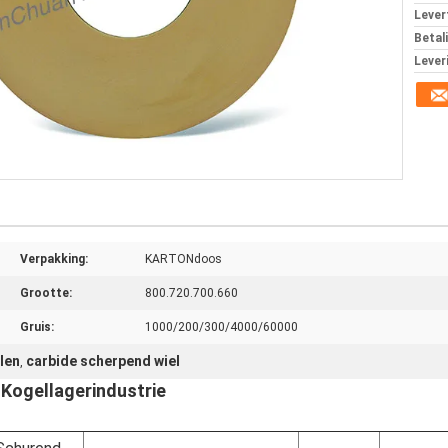
Levert
Betal
Lever
Verpakking:
KARTONdoos
Grootte:
800.720.700.660
Gruis:
1000/200/300/4000/60000
len
carbide scherpend wiel
,
 Kogellagerindustrie