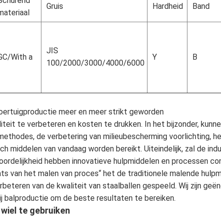
Schurend
Gruis
Hardheid
Band
materiaal
JIS
GC/With a
Y
B
100/2000/3000/4000/6000
 voertuigproductie meer en meer strikt geworden
teit te verbeteren en kosten te drukken. In het bijzonder, kunne
methodes, de verbetering van milieubescherming voorlichting, he
ch middelen van vandaag worden bereikt. Uiteindelijk, zal de indu
twoordelijkheid hebben innovatieve hulpmiddelen en processen c
aats van het malen van proces“ het de traditionele malende hulp
verbeteren van de kwaliteit van staalballen gespeeld. Wij zijn 
ij balproductie om de beste resultaten te bereiken.
iel te gebruiken