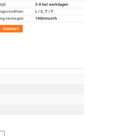
ijd:
5-8 het werkdagen
ingscondities:
L / C, T / T
ing vermogen:
1000/month
Contact