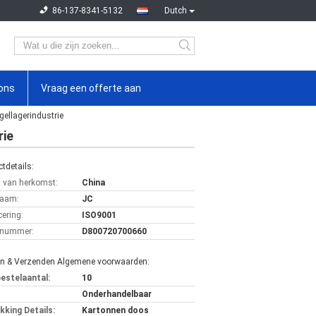
86-137-8341-5132
Dutch
ons
Vraag een offerte aan
ellagerindustrie
rie
tdetails:
s van herkomst:
China
aam:
JC
cering:
ISO9001
lnummer:
D800720700660
en & Verzenden Algemene voorwaarden:
bestelaantal:
10
Onderhandelbaar
kking Details:
Kartonnen doos