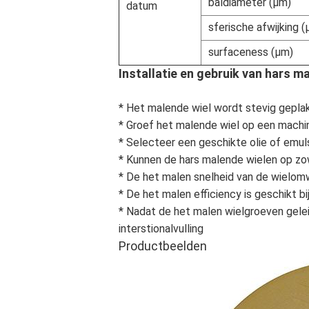
baldiameter (μm)
datum
sferische afwijking 
surfaceness (μm)
Installatie en gebruik van hars m
* Het malende wiel wordt stevig gepl
* Groef het malende wiel op een machi
* Selecteer een geschikte olie of emul
* Kunnen de hars malende wielen op zow
* De het malen snelheid van de wielomw
* De het malen efficiency is geschikt bi
* Nadat de het malen wielgroeven gelei
interstionalvulling
Productbeelden