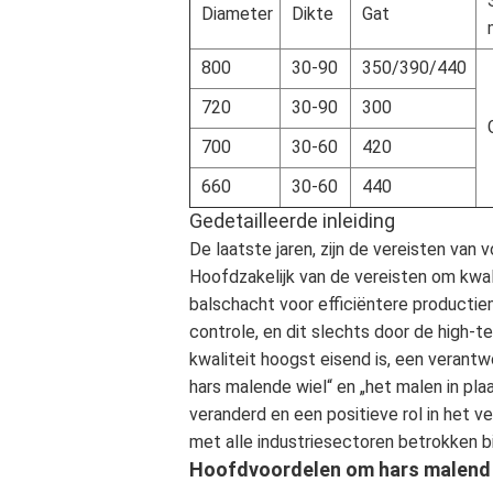
Diameter
Dikte
Gat
800
30-90
350/390/440
720
30-90
300
700
30-60
420
660
30-60
440
Gedetailleerde inleiding
De laatste jaren, zijn de vereisten van
Hoofdzakelijk van de vereisten om kwali
balschacht voor efficiëntere productie
controle, en dit slechts door de high-te
kwaliteit hoogst eisend is, een veran
hars malende wiel“ en „het malen in pl
veranderd en een positieve rol in het 
met alle industriesectoren betrokken b
Hoofdvoordelen om hars malend w