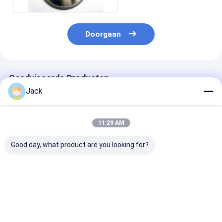
Doorgaan
Geadviseerde Producten
Jack
11:29 AM
Good day, what product are you looking for?
Dubbele-korrel op
Op maat gemaakte
Geelektroplat
maat
gegalvaniseerde
diamanten slij
gegalvaniseerde
diamantslijpschijven
diameter 40 m
diamantproducten
voor het slijpen van
korrelnummer
gietijzer
100/120
Beste prijs
Beste prijs
Beste pri