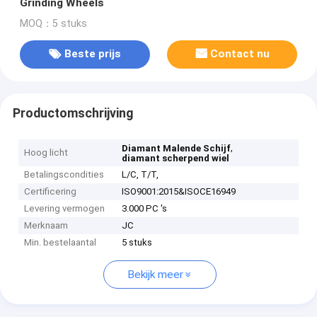
Grinding Wheels
MOQ：5 stuks
Beste prijs
Contact nu
Productomschrijving
,
Diamant Malende Schijf
Hoog licht
diamant scherpend wiel
Betalingscondities
L/C, T/T,
Certificering
ISO9001:2015&ISOCE16949
Levering vermogen
3.000 PC 's
Merknaam
JC
Min. bestelaantal
5 stuks
Bekijk meer