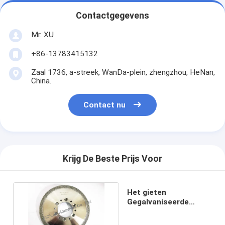
Contactgegevens
Mr. XU
+86-13783415132
Zaal 1736, a-streek, WanDa-plein, zhengzhou, HeNan,
China.
Contact nu
Krijg De Beste Prijs Voor
Het gieten
Gegalvaniseerde
D25/30 Diamond
Grinding Wheels