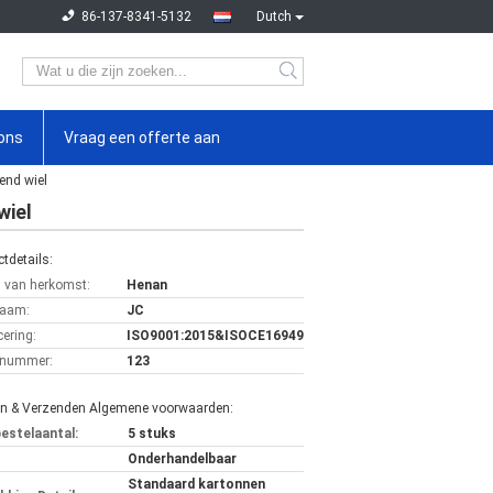
86-137-8341-5132
Dutch
ons
Vraag een offerte aan
end wiel
wiel
tdetails:
s van herkomst:
Henan
aam:
JC
cering:
ISO9001:2015&ISOCE16949
lnummer:
123
en & Verzenden Algemene voorwaarden:
bestelaantal:
5 stuks
Onderhandelbaar
Standaard kartonnen