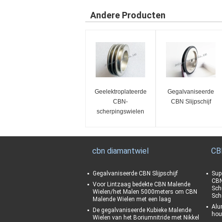
Andere Producten
Geelektroplateerde
Gegalvaniseerde
CBN-
CBN Slijpschijf
scherpingswielen
cbn diamantwiel
CB
Gegalvaniseerde CBN Slijpschijf
Sup
CBN
Voor Lintzaag bedekte CBN Malende
Sch
Wielen/het Malen 5000meters om CBN
Sch
Malende Wielen met een laag
Alu
De gegalvaniseerde Kubieke Malende
hou
Wielen van het Boriumnitride met Nikkel