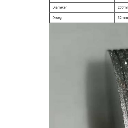
Diameter
200m
Droeg
32mm