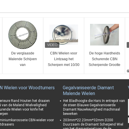
De verglaasde
CBN Wielen voor
De hoge Hardheids
Malende Schijven
Lintzaag het
Schurende CBN
van
Scherpen met 10/30
Scherpende Grootte
Bandsuperabrasive
Profiel voor Houten
ISO9001 van het
G
Mizer 10/30
Wielenb213 Gruis
G
W
N Wielen voor Woodturners
Gegalvaniseerde Diamant
8
Malende Wielen
A
a
erieure Rand Houten het draaien
Het Bladhoogte die Hars In entrepot van
 van de Malend Wielveiligheid
de steen Blauwe Gegalvaniseerde
W
urende Wielen voor kinfe het
Diamant Nauwkeurigheid machinaal
a
erpen
bewerken
miniumkarosserie CBN-wielen voor
203mm*22.23mm*32mm D200
tdraaiers
Duurzaam de Diamant Scherpend Wiel
van het diamantwiel/van de de