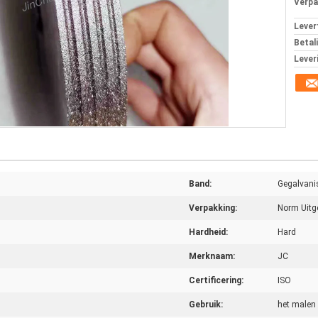
Verpa
Levert
Betal
Lever
Band:
Gegalvani
Verpakking:
Norm Uitg
Hardheid:
Hard
Merknaam:
JC
Certificering:
ISO
Gebruik:
het malen