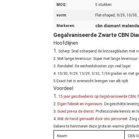
MOQ:
5 stukken
vorm:
Flat-shaped, 9/29, 10/30, 
cbn diamant malende
Markeren:
Gegalvaniseerde Zwarte CBN Dia
Hoofdlijnen
1.
Scherp: Snel scherpend de lintzaagbladen met na
2. Met lange levensuur: Super met lange levensuur 
3. Rendabel: De eenheidskosten zijn veel lager
4. 10/30, 9/29, 13/29, 3/32, 7/34 graden en niet 
5.Exact het in evenwicht brengen van elk rijdt
Voordeel
1.
15 jaar geschiedenis op Gegalvaniseerde CBN,
h
2.
Eigen fabriek en ingenieurs.
De geschikte leverin
3.
Goed pre-na de dienst.
Professionele kennis en t
4.
Met de hand gemaakt door ons personeel.
Zorg e
Gelieve te herinneren deze grote en warme glimlach,
Naam
CBN Gr