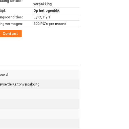
kking Details:
verpakking
ijd:
Op het ogenblik
ingscondities:
L / C, T / T
ing vermogen:
800 PC's per maand
Contact
seerd
evoerde Kartonverpakking