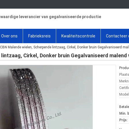
aardige leverancier van gegalvaniseerde productie
Over ons
Fabrieksreis
Kwaliteitscontrole
Contacteer 
CBN Malende wielen, Scherpende lintzaag, Cirkel, Donker bruin Gegalvaniseerd mal
intzaag, Cirkel, Donker bruin Gegalvaniseerd malend 
Produc
Plaat
Merkn
Certifi
Mode
Betal
Min. 
Prijs: