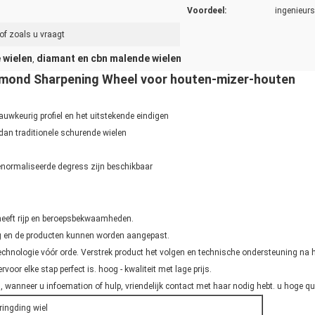
Voordeel:
ingenieurs,
of zoals u vraagt
 wielen
diamant en cbn malende wielen
,
mond Sharpening Wheel voor houten-mizer-houten
uwkeurig profiel en het uitstekende eindigen
dan traditionele schurende wielen
genormaliseerde degress zijn beschikbaar
eeft rijp en beroepsbekwaamheden.
g en de producten kunnen worden aangepast.
echnologie vóór orde. Verstrek product het volgen en technische ondersteuning na h
rvoor elke stap perfect is. hoog - kwaliteit met lage prijs.
 wanneer u infoemation of hulp, vriendelijk contact met haar nodig hebt. u hoge qul
ingding wiel