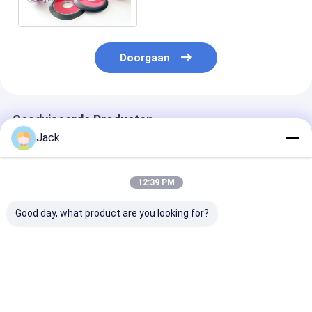
duimschotel voor
Carbide/Metaal
Doorgaan
Geadviseerde Producten
Jack
12:39 PM
Good day, what product are you looking for?
Zelfscherpende
12A9 Hars Diamant
4A2 Harsdiam
harsbinding Diamant
slijpwiel,Diameter
slijpschijf geb
slijpwiel 350mm
150 mm,Diamantgrit
voor hardmeta
20mm Dikte 127mm
nummer 100
gereedschappe
Boring Hoog
Diameter 75m
Beste prijs
Beste prijs
Beste pri
slijpdoeltreffendheid
Korrelnummer