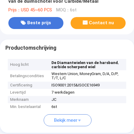
van de duimschotel voor Carbide/Metaal
Prijs：USD 45~60 PCS
MOQ：6st
Beste prijs
Contact nu
Productomschrijving
,
De Diamantwielen van de harsband
Hoog licht
carbide scherpend wiel
Western Union, MoneyGram, D/A, D/P,
Betalingscondities
T/T, L/C
Certificering
ISO9001:2015&ISOCE16949
Levertijd
7 werkdagen
Merknaam
JC
Min. bestelaantal
6st
Bekijk meer