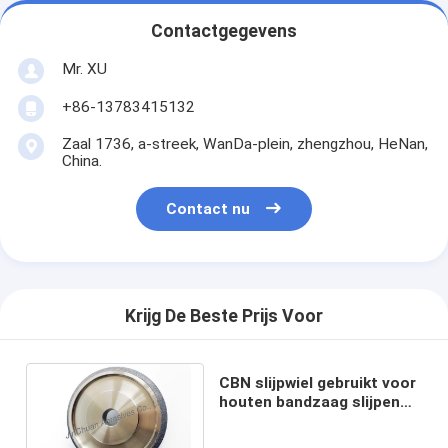
Contactgegevens
Mr. XU
+86-13783415132
Zaal 1736, a-streek, WanDa-plein, zhengzhou, HeNan,
China.
Contact nu
Krijg De Beste Prijs Voor
CBN slijpwiel gebruikt voor
houten bandzaag slijpen
voor 5000 meter lang op
zijn minst.