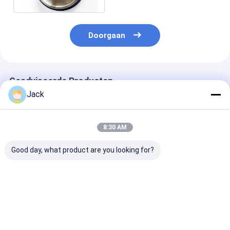
Doorgaan
Geadviseerde Producten
Jack
8:30 AM
Good day, what product are you looking for?
Aangepaste
8 inch 203mm
Op maat gema
formaten
geelektroplateerd
CBN-
Gegalvaniseerde
CBN slijpwiel 32mm
versnellingssn
CBN-slijpschijven
Borer aanpasbaar
150*5308*32*
voor lintzagen
voor houtbewerking
B126 Voor
Beste prijs
Beste prijs
Beste pri
Band zag blad slijpen
voedselverwer
zagen.