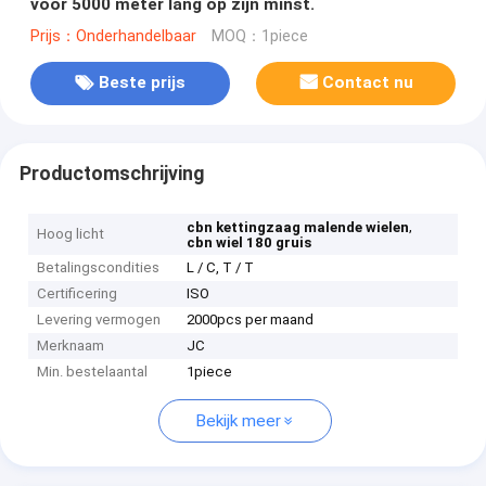
voor 5000 meter lang op zijn minst.
Prijs：Onderhandelbaar
MOQ：1piece
Beste prijs
Contact nu
Productomschrijving
,
cbn kettingzaag malende wielen
Hoog licht
cbn wiel 180 gruis
Betalingscondities
L / C, T / T
Certificering
ISO
Levering vermogen
2000pcs per maand
Merknaam
JC
Min. bestelaantal
1piece
Bekijk meer