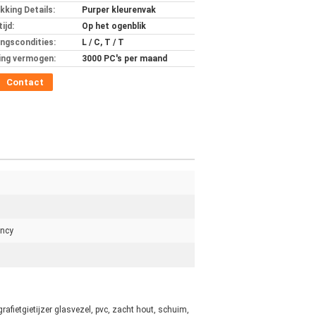
kking Details:
Purper kleurenvak
ijd:
Op het ogenblik
ingscondities:
L / C, T / T
ing vermogen:
3000 PC's per maand
Contact
ency
afietgietijzer glasvezel, pvc, zacht hout, schuim,