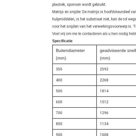
plastiek, sponsen wordt gebruikt.
Matrijs en snijder. De matrijs is hoofdsteundeel va
hulpmiddelen, is het substraat niet, kan de rol we
voor het snijden van het verwerkingsvoorwerp is. 
Voel vrij om me te contacteren als u hen nodig heb
Specificatie
Buitendiameter
geadviseerde snel
(mm)
(mm)
350
2592
400
2268
500
1814
600
1512
700
1296
800
1134
900
1008