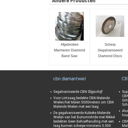
Andere Producten
Afgebroken
Scherp
Marmeren Diamond
Gegalvaniseerd
Band Saw
Diamond Discs
cbn diamantwiel
CB
Gegalvaniseerde CBN Slijpschijf
Sup
CBN
Voor Lintzaag bedekte CBN Malende
Sch
Wielen/het Malen 5000meters om CBN
Sch
Malende Wielen met een laag
Alu
De gegalvaniseerde Kubieke Malende
hou
Wielen van het Boriumnitride met Nikkel
bedekten Geen Behoeftevulling met een
CBN
laag kunnen scherpe minstens 5.000
Mal