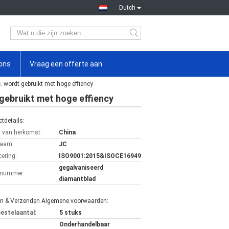
Dutch
ons
Vraag een offerte aan
. wordt gebruikt met hoge effiency
 gebruikt met hoge effiency
tdetails:
s van herkomst:
China
aam:
JC
cering:
ISO9001:2015&ISOCE16949
gegalvaniseerd
lnummer:
diamantblad
en & Verzenden Algemene voorwaarden:
bestelaantal:
5 stuks
Onderhandelbaar