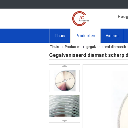
Hoogw
Thuis
Producten
Video's
Thuis
Producten
gegalvaniseerd diamantbl
Gegalvaniseerd diamant scherp di