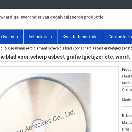
aardige leverancier van gegalvaniseerde productie
Over ons
Fabrieksreis
Kwaliteitscontrole
Contacteer 
ad
Gegalvaniseerd diamant scherp die blad voor scherp asbest grafietgietijzer etc
e blad voor scherp asbest grafietgietijzer etc. wordt
Produc
Plaat
Merkn
Certifi
Mode
Betal
Min. 
Prijs: