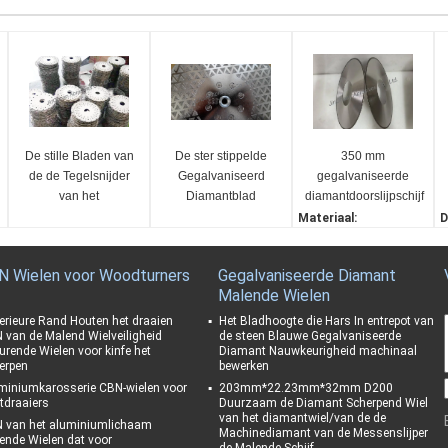
De stille Bladen van
De ster stippelde
350 mm
de de Tegelsnijder
Gegalvaniseerd
gegalvaniseerde
van het
Diamantblad
diamantdoorslijpschijf
Diamantwiel/het
voor polyestervezels
Materiaal:
D
Industriële
diamant
1
Afgesneden Blad
Granen:
D
N Wielen voor Woodturners
Gegalvaniseerde Diamant
van de Zaagdiamant
D140/170
1
Malende Wielen
Maat:
B
350*1,8*127*6mm
S
erieure Rand Houten het draaien
Het Bladhoogte die Hars In entrepot van
 van de Malend Wielveiligheid
de steen Blauwe Gegalvaniseerde
Bladdikte:
G
urende Wielen voor kinfe het
Diamant Nauwkeurigheid machinaal
1,8 mm
D
erpen
bewerken
miniumkarosserie CBN-wielen voor
203mm*22.23mm*32mm D200
tdraaiers
Duurzaam de Diamant Scherpend Wiel
van het diamantwiel/van de de
 van het aluminiumlichaam
Machinediamant van de Messenslijper
ende Wielen dat voor