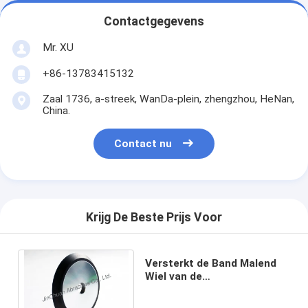
Contactgegevens
Mr. XU
+86-13783415132
Zaal 1736, a-streek, WanDa-plein, zhengzhou, HeNan,
China.
Contact nu
Krijg De Beste Prijs Voor
Versterkt de Band Malend
Wiel van de
Schuurmiddelenhars aan
Cirkelzaag Om metaal te