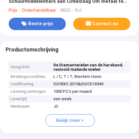
Schuurmiddelenhars aan Cirkelzaag Om metaal te
snijden
Prijs：Onderhandelbaar
MOQ：5st
Beste prijs
Contact nu
Productomschrijving
,
De Diamantwielen van de harsband
Hoog licht
resinoid malende wielen
Betalingscondities
L / C, T / T, Western Union
Certificering
ISO9001:2015&ISOCE16949
Levering vermogen
1000 PC's per maand
Levertijd
een week
Merknaam
JC
Bekijk meer