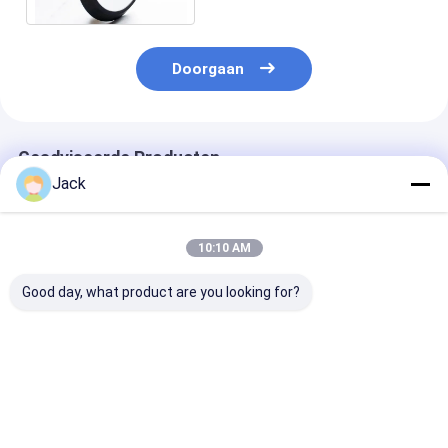
snijden
Doorgaan
Geadviseerde Producten
Jack
10:10 AM
Good day, what product are you looking for?
Zelfscherpende
12A9 Hars Diamant
4A2 Harsdiam
harsbinding Diamant
slijpwiel,Diameter
slijpschijf geb
slijpwiel 350mm
150 mm,Diamantgrit
voor hardmeta
20mm Dikte 127mm
nummer 100
gereedschappe
Boring Hoog
Diameter 75m
Beste prijs
Beste prijs
Beste pri
slijpdoeltreffendheid
Korrelnummer