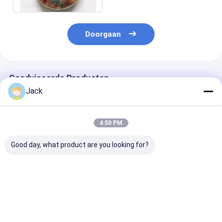
Doorgaan
Geadviseerde Producten
Jack
4:50 PM
Good day, what product are you looking for?
Dubbele-korrel op
Op maat gemaakte
Geelektroplat
maat
gegalvaniseerde
diamanten slij
gegalvaniseerde
diamantslijpschijven
diameter 40 m
diamantproducten
voor het slijpen van
korrelnummer
gietijzer
100/120
Beste prijs
Beste prijs
Beste pri