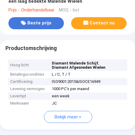
een laag bedekte Malende Wielen
Prijs：Onderhandelbaar
MOQ：6st
Beste prijs
Contact nu
Productomschrijving
,
Diamant Malende Schijf
Hoog licht
Diamant Afgesneden Wielen
Betalingscondities
L / C, T / T
Certificering
ISO9001:2015&ISOCE16949
Levering vermogen
1000 PC's per maand
Levertijd
een week
Merknaam
JC
Bekijk meer