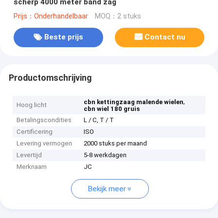
scherp 4000 meter band zag
Prijs：Onderhandelbaar
MOQ：2 stuks
Beste prijs
Contact nu
Productomschrijving
,
cbn kettingzaag malende wielen
Hoog licht
cbn wiel 180 gruis
Betalingscondities
L / C, T / T
Certificering
ISO
Levering vermogen
2000 stuks per maand
Levertijd
5-8 werkdagen
Merknaam
JC
Bekijk meer