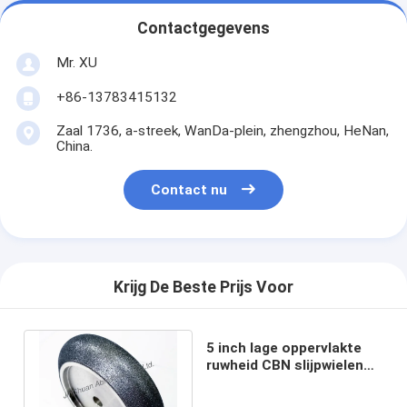
Contactgegevens
Mr. XU
+86-13783415132
Zaal 1736, a-streek, WanDa-plein, zhengzhou, HeNan,
China.
Contact nu
Krijg De Beste Prijs Voor
5 inch lage oppervlakte
ruwheid CBN slijpwielen
kan scherp 4000 meter
band zag