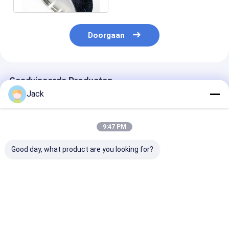
Doorgaan
Geadviseerde Producten
Jack
9:47 PM
Good day, what product are you looking for?
125 mm
14F1 Harsdiamant
Geelektroplat
geelektroplateerd
slijpschijven
CBN slijpwiel
gebonden Cbn
gebruikt voor
gebruikt voor
slijpwiel voor slijpen
messen, D91, C75,
eindmolen, di
en kamferen
Diameter 150mm
78 mm, hoek 6
Beste prijs
Beste prijs
Beste pri