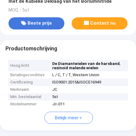
met de Kubieke Deklaag van het Boriumnitride
MOQ：5st
Beste prijs
Contact nu
Productomschrijving
,
De Diamantwielen van de harsband
Hoog licht
resinoid malende wielen
Betalingscondities
L / C, T / T, Western Union
Certificering
ISO9001:2015&ISOCE16949
Merknaam
JC
Min. bestelaantal
5st
Modelnummer
Jc-011
Bekijk meer