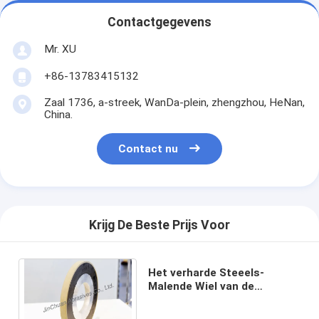
Contactgegevens
Mr. XU
+86-13783415132
Zaal 1736, a-streek, WanDa-plein, zhengzhou, HeNan,
China.
Contact nu
Krijg De Beste Prijs Voor
Het verharde Steeels-
Malende Wiel van de
Harsband met de Kubieke
Deklaag van het