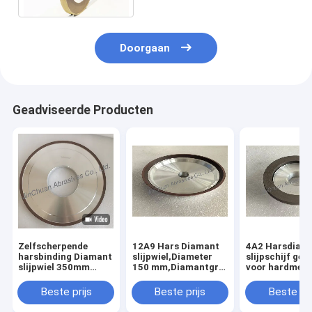
Boriumnitride
Doorgaan
Geadviseerde Producten
Zelfscherpende
12A9 Hars Diamant
4A2 Harsdiam
harsbinding Diamant
slijpwiel,Diameter
slijpschijf geb
slijpwiel 350mm
150 mm,Diamantgrit
voor hardmeta
20mm Dikte 127mm
nummer 100
gereedschappe
Boring Hoog
Diameter 75m
Beste prijs
Beste prijs
Beste pri
slijpdoeltreffendheid
Korrelnummer