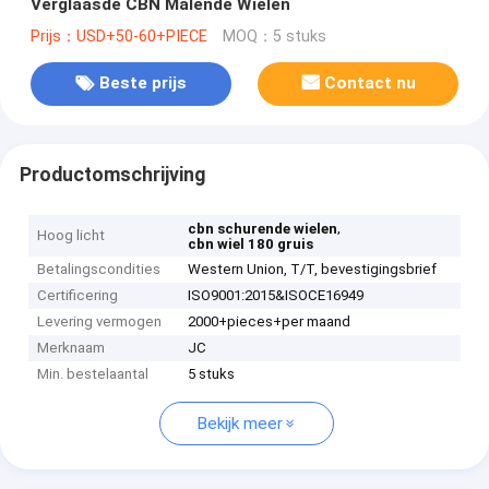
Verglaasde CBN Malende Wielen
Prijs：USD+50-60+PIECE
MOQ：5 stuks
Beste prijs
Contact nu
Productomschrijving
,
cbn schurende wielen
Hoog licht
cbn wiel 180 gruis
Betalingscondities
Western Union, T/T, bevestigingsbrief
Certificering
ISO9001:2015&ISOCE16949
Levering vermogen
2000+pieces+per maand
Merknaam
JC
Min. bestelaantal
5 stuks
Bekijk meer