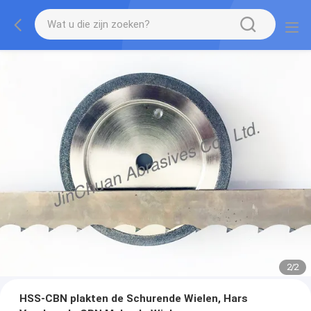
2
/
2
HSS-CBN plakten de Schurende Wielen, Hars