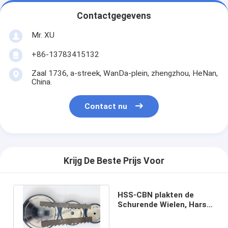
Contactgegevens
Mr. XU
+86-13783415132
Zaal 1736, a-streek, WanDa-plein, zhengzhou, HeNan,
China.
Contact nu
Krijg De Beste Prijs Voor
HSS-CBN plakten de
Schurende Wielen, Hars
Verglaasde CBN Malende
Wielen