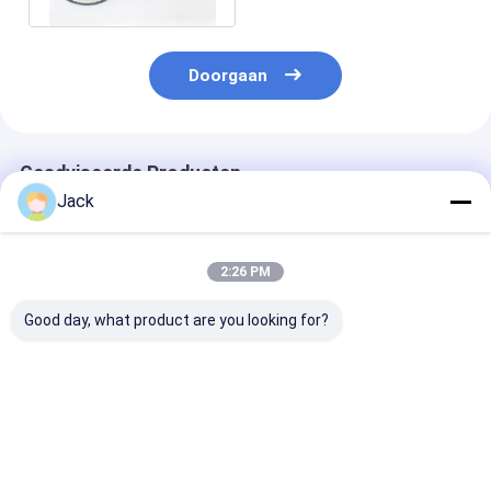
Doorgaan
Geadviseerde Producten
Jack
2:26 PM
Good day, what product are you looking for?
Aangepaste
8 inch 203mm
Op maat gema
formaten
geelektroplateerd
CBN-
Gegalvaniseerde
CBN slijpwiel 32mm
versnellingssn
CBN-slijpschijven
Borer aanpasbaar
150*5308*32*
voor lintzagen
voor houtbewerking
B126 Voor
Beste prijs
Beste prijs
Beste pri
Band zag blad slijpen
voedselverwer
zagen.