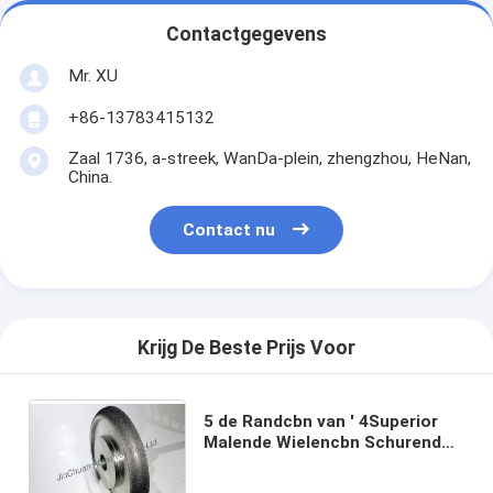
Contactgegevens
Mr. XU
+86-13783415132
Zaal 1736, a-streek, WanDa-plein, zhengzhou, HeNan,
China.
Contact nu
Krijg De Beste Prijs Voor
5 de Randcbn van ' 4Superior
Malende Wielencbn Schurende
Wielen Makkelijk te gebruiken
met het Goede Oppervlakte