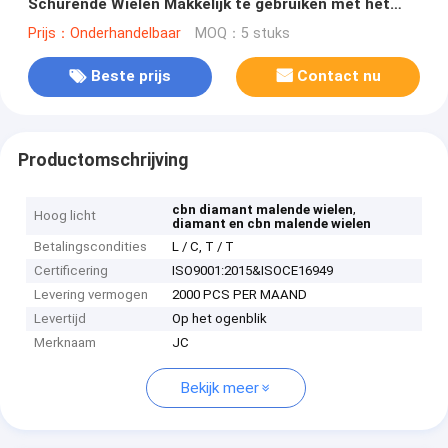
Schurende Wielen Makkelijk te gebruiken met het
Goede Oppervlakte Scherpen
Prijs：Onderhandelbaar
MOQ：5 stuks
Beste prijs
Contact nu
Productomschrijving
,
cbn diamant malende wielen
Hoog licht
diamant en cbn malende wielen
Betalingscondities
L / C, T / T
Certificering
ISO9001:2015&ISOCE16949
Levering vermogen
2000 PCS PER MAAND
Levertijd
Op het ogenblik
Merknaam
JC
Bekijk meer