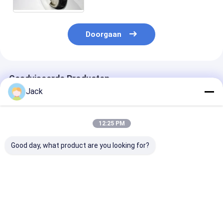
Scherpen
Doorgaan
Geadviseerde Producten
Jack
12:25 PM
Good day, what product are you looking for?
Hybrid Bond
3A1 hars diamant
1E1/R45 Gesol
diamantslijpschijf
slijpschijf gebruikt
Diamantslijpsc
voor hardmetalen
voor hardmetalen
D100/120 Gesc
gereedschappen
gereedschappen,
voor het bewe
diameter 150mm
van gietijzer
Beste prijs
Beste prijs
Beste pri