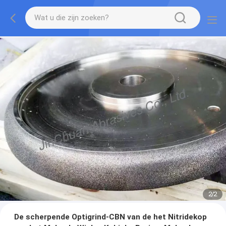
2
/
2
De scherpende Optigrind-CBN van de het Nitridekop