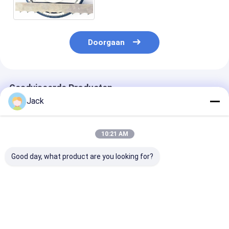
Borium Malende Schijf
Doorgaan
Geadviseerde Producten
Jack
10:21 AM
Good day, what product are you looking for?
Aangepaste
8 inch 203mm
Op maat gema
formaten
geelektroplateerd
CBN-
Gegalvaniseerde
CBN slijpwiel 32mm
versnellingssn
CBN-slijpschijven
Borer aanpasbaar
150*5308*32*
voor lintzagen
voor houtbewerking
B126 Voor
Beste prijs
Beste prijs
Beste pri
Band zag blad slijpen
voedselverwer