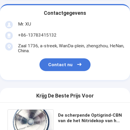
Contactgegevens
Mr. XU
+86-13783415132
Zaal 1736, a-streek, WanDa-plein, zhengzhou, HeNan,
China.
Contact nu
Krijg De Beste Prijs Voor
De scherpende Optigrind-CBN
van de het Nitridekop van het
Malende Wielen Kubieke