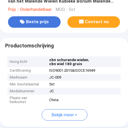
van het Malende Wielen Kubieke Borium Malende
Schijf
Prijs：Onderhandelbaar
MOQ：5st
Beste prijs
Contact nu
Productomschrijving
,
cbn schurende wielen
Hoog licht
cbn wiel 180 gruis
Certificering
ISO9001:2015&ISOCE16949
Merknaam
JC-009
Min. bestelaantal
5st
Modelnummer
JC
Plaats van
China
herkomst
Bekijk meer