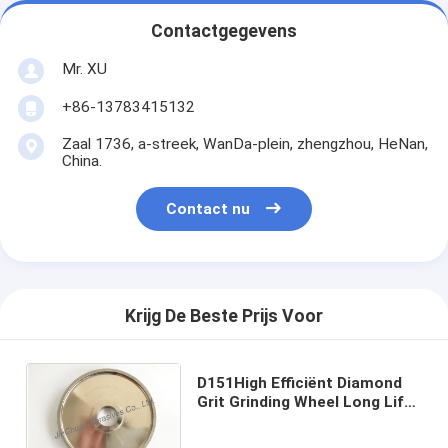
Contactgegevens
Mr. XU
+86-13783415132
Zaal 1736, a-streek, WanDa-plein, zhengzhou, HeNan,
China.
Contact nu
Krijg De Beste Prijs Voor
D151High Efficiënt Diamond
Grit Grinding Wheel Long Life
voor het Scherpen van de
Woodturning-Hulpmiddelen