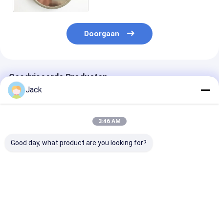
Doorgaan
Geadviseerde Producten
Jack
3:46 AM
Good day, what product are you looking for?
Dubbele-korrel op
Op maat gemaakte
Geelektroplat
maat
gegalvaniseerde
diamanten slij
gegalvaniseerde
diamantslijpschijven
diameter 40 m
diamantproducten
voor het slijpen van
korrelnummer
gietijzer
100/120
Beste prijs
Beste prijs
Beste pri