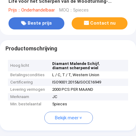
Life voor het Scherpen van de Woodturning-
Hulpmiddelen
Prijs：Onderhandelbaar
MOQ：5pieces
Beste prijs
Contact nu
Productomschrijving
,
Diamant Malende Schijf
Hoog licht
diamant scherpend wiel
Betalingscondities
L / C, T / T, Western Union
Certificering
ISO9001:2015&ISOCE16949
Levering vermogen
2000 PCS PER MAAND
Merknaam
JC
Min. bestelaantal
5pieces
Bekijk meer