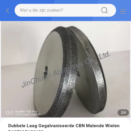
2
/
4
Dubbele Laag Gegalvaniseerde CBN Malende Wielen