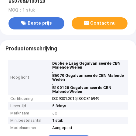
B6070&B100120
MOQ：1 stuk
Beste prijs
Contact nu
Productomschrijving
Dubbele Laag Gegalvaniseerde CBN
Malende Wielen
,
B6070 Gegalvaniseerde CBN Malende
Hoog licht
Wielen
,
B100120 Gegalvaniseerde CBN
Malende Wielen
Certificering
ISO9001:2015,ISOCE16949
Levertijd
5-8days
Merknaam
JC
Min. bestelaantal
1 stuk
Modelnummer
Aangepast