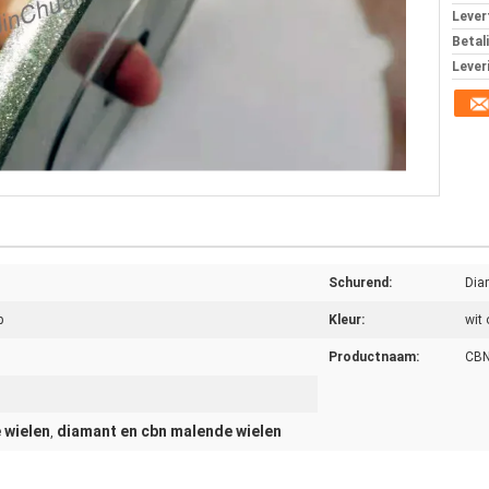
Levert
Betal
Lever
Schurend:
Dia
p
Kleur:
wit 
Productnaam:
CBN
 wielen
diamant en cbn malende wielen
,