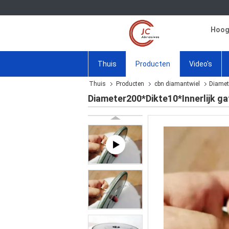
Hoogw
Thuis
Producten
Video's
Thuis
Producten
cbn diamantwiel
Diamet
Diameter200*Dikte10*Innerlijk ga