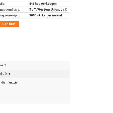
ijd:
5-8 het werkdagen
ingscondities:
T / T, Western Union, L / C
ing vermogen:
3000 stuks per maand
Contact
mant
of zilver
 diamantwiel