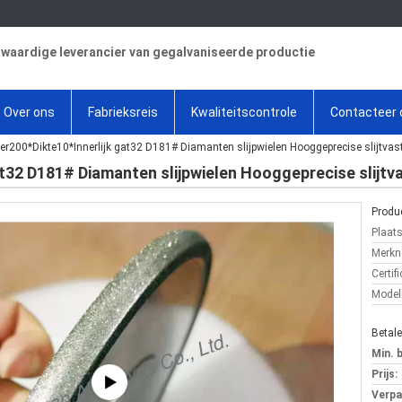
aardige leverancier van gegalvaniseerde productie
Over ons
Fabrieksreis
Kwaliteitscontrole
Contacteer 
er200*Dikte10*Innerlijk gat32 D181# Diamanten slijpwielen Hooggeprecise slijtvas
t32 D181# Diamanten slijpwielen Hooggeprecise slijtv
Produc
Plaat
Merkn
Certifi
Mode
Betal
Min. 
Prijs:
Verpa