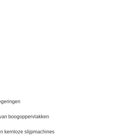
legeringen
en van boogoppervlakken
en kernloze slijpmachines