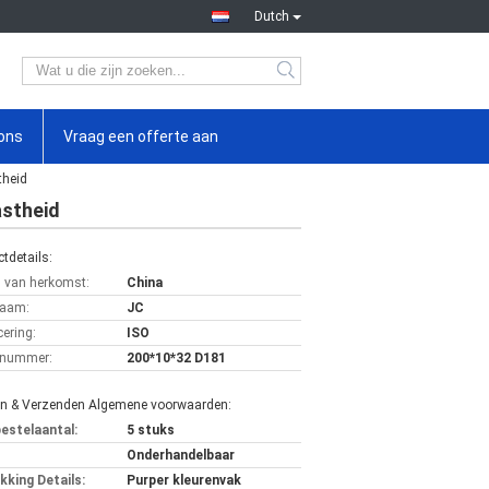
Dutch
ons
Vraag een offerte aan
theid
astheid
tdetails:
s van herkomst:
China
aam:
JC
cering:
ISO
lnummer:
200*10*32 D181
en & Verzenden Algemene voorwaarden:
bestelaantal:
5 stuks
Onderhandelbaar
kking Details:
Purper kleurenvak