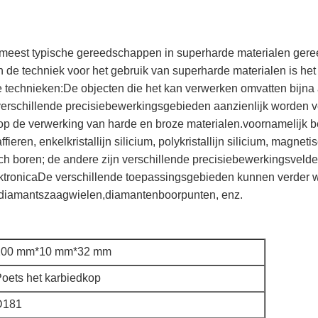
e meest typische gereedschappen in superharde materialen ger
 de techniek voor het gebruik van superharde materialen is he
technieken:De objecten die het kan verwerken omvatten bijna 
op verschillende precisiebewerkingsgebieden aanzienlijk worden
t op de verwerking van harde en broze materialen.voornamelijk 
ieren, enkelkristallijn silicium, polykristallijn silicium, magneti
sch boren; de andere zijn verschillende precisiebewerkingsveld
ktronicaDe verschillende toepassingsgebieden kunnen verder w
, diamantszaagwielen,diamantenboorpunten, enz.
200 mm*10 mm*32 mm
oets het karbiedkop
D181