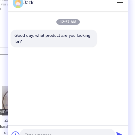
Jack
12:57 AM
Good day, what product are you looking 
for?
Contact
Zelfscherpende
12A9 Hars Diamant
harsbinding Diamant
slijpwiel,Diameter
slijpwiel 350mm
150 mm,Diamantgrit