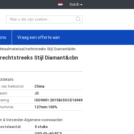
Dutch
ons
Vraag een offerte aan
etaalmateriaal/rechtstreeks Stijl Diamant&cbn
rechtstreeks Stijl Diamant&cbn
tdetails:
s van herkomst:
China
aam:
JC
cering:
ISO9001:2015&ISOCE16949
lnummer:
127mm 100%
en & Verzenden Algemene voorwaarden:
bestelaantal:
5 stuks
USD 45~60 PCS