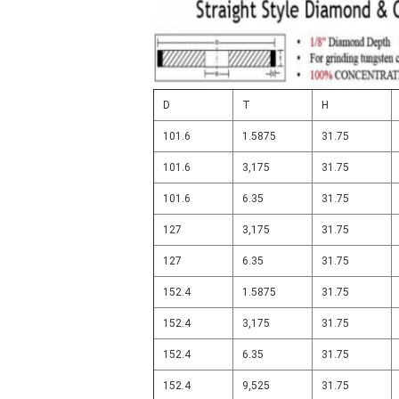
D
T
H
101.6
1.5875
31.75
101.6
3,175
31.75
101.6
6.35
31.75
127
3,175
31.75
127
6.35
31.75
152.4
1.5875
31.75
152.4
3,175
31.75
152.4
6.35
31.75
152.4
9,525
31.75