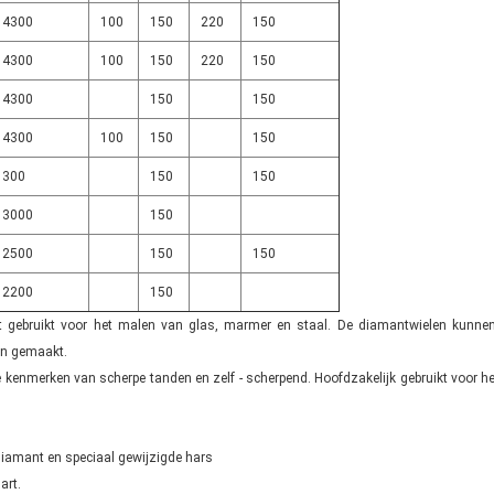
4300
100
150
220
150
4300
100
150
220
150
4300
150
150
4300
100
150
150
300
150
150
3000
150
2500
150
150
2200
150
t gebruikt voor het malen van glas, marmer en staal. De diamantwielen kunnen
en gemaakt.
e kenmerken van scherpe tanden en zelf - scherpend. Hoofdzakelijk gebruikt voor h
diamant en speciaal gewijzigde hars
art.