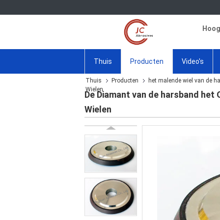
Hoogw
Thuis
Producten
Video's
Thuis
Producten
het malende wiel van de h
Wielen
De Diamant van de harsband het 
Wielen